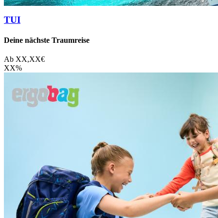
TUI
Deine nächste Traumreise
Ab
XX,XX
€
XX
%