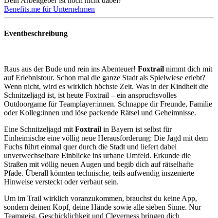
Dein Arbeitgeber ist noch nicht dabei?
Benefits.me für Unternehmen
Eventbeschreibung
Raus aus der Bude und rein ins Abenteuer!
Foxtrail
nimmt dich mit
auf Erlebnistour. Schon mal die ganze Stadt als Spielwiese erlebt?
Wenn nicht, wird es wirklich höchste Zeit. Was in der Kindheit die
Schnitzeljagd ist, ist heute Foxtrail – ein anspruchsvolles
Outdoorgame für Teamplayer:innen. Schnappe dir Freunde, Familie
oder Kolleg:innen und löse packende Rätsel und Geheimnisse.
Eine Schnitzeljagd mit
Foxtrail
in Bayern ist selbst für
Einheimische eine völlig neue Herausforderung: Die Jagd mit dem
Fuchs führt einmal quer durch die Stadt und liefert dabei
unverwechselbare Einblicke ins urbane Umfeld. Erkunde die
Straßen mit völlig neuen Augen und begib dich auf rätselhafte
Pfade. Überall könnten technische, teils aufwendig inszenierte
Hinweise versteckt oder verbaut sein.
Um im Trail wirklich voranzukommen, brauchst du keine App,
sondern deinen Kopf, deine Hände sowie alle sieben Sinne. Nur
Teamgeist, Geschicklichkeit und Cleverness bringen dich