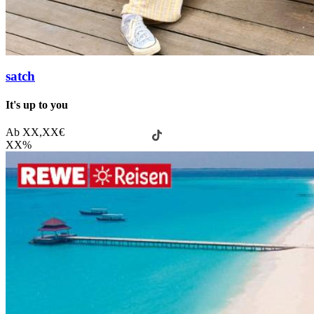
satch
It's up to you
Ab
XX,XX
€
XX
%