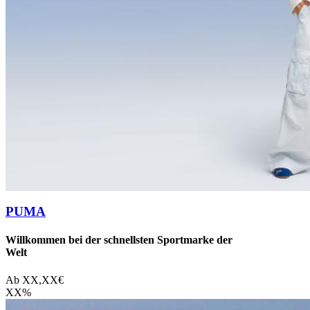
PUMA
Willkommen bei der schnellsten Sportmarke der
Welt
Ab
XX,XX
€
XX
%