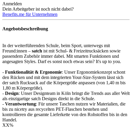
Anmelden
Dein Arbeitgeber ist noch nicht dabei?
Benefits.me für Unternehmen
Angebotsbeschreibung
In der weiterführenden Schule, beim Sport, unterwegs mit
Freund:innen –
satch
ist mit Schul- & Freizeitrucksäcken sowie
passendem Zubehör immer dabei. Mit smarten Funktionen und
angesagten Styles. Darf es sonst noch etwas sein? It's up to you.
-
Funktionalität & Ergonomie
: Unser Ergonomiekonzept schont
den Rücken und mit dem integrierten Your-Size-System lässt sich
der satch Rucksack auf die Körpergröße anpassen (von 1,40 m bis
1,80 m Körpergröße).
-
Design
: Unser Designteam in Köln bringt die Trends aus aller Welt
als einzigartige satch Designs direkt in die Schule.
-
Verantwortung
: Für unsere Taschen nutzen wir Materialien, die
bis zu
nicetry
aus recycelten PET-Flaschen bestehen und
kontrollieren die gesamte Lieferkette von den Rohstoffen bis in den
Handel.
XX
%