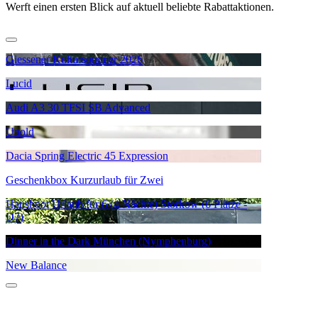
Werft einen ersten Blick auf aktuell beliebte Rabattaktionen.
Giessener Kultursommer 2026
Lucid
Audi A3 30 TFSI SB Advanced
Unold
Dacia Spring Electric 45 Expression
Geschenkbox Kurzurlaub für Zwei
Hausboot Urlaub für 6 (4 Nächte) Storkow (6 Plätze -
D7)
Dinner in the Dark München (Nymphenburg)
New Balance