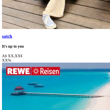
satch
It's up to you
Ab
XX,XX
€
XX
%