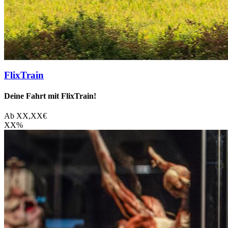
FlixTrain
Deine Fahrt mit FlixTrain!
Ab
XX,XX
€
XX
%