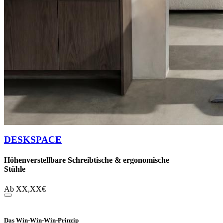
DESKSPACE
Höhenverstellbare Schreibtische & ergonomische
Stühle
Ab
XX,XX
€
Das Win-Win-Win-Prinzip