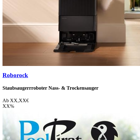
Roborock
Staubsaugerrroboter Nass- & Trockensauger
Ab
XX,XX
€
XX
%