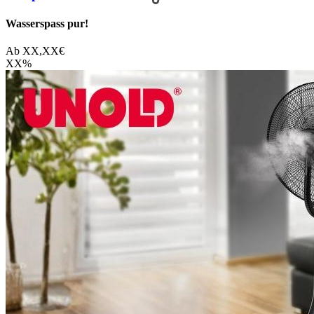
Wasserspass pur!
Ab
XX,XX
€
XX
%