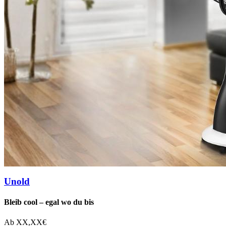
Unold
Bleib cool – egal wo du bis
Ab
XX,XX
€