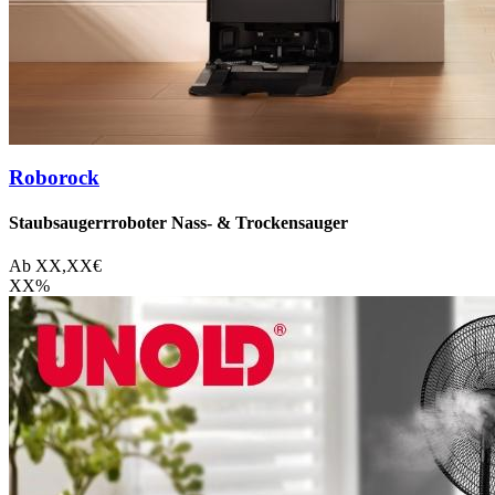
Roborock
Staubsaugerrroboter Nass- & Trockensauger
Ab
XX,XX
€
XX
%