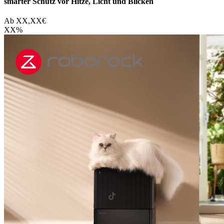
smarter Schutz vor Hitze, Licht und Blicken
Ab
XX,XX
€
XX
%