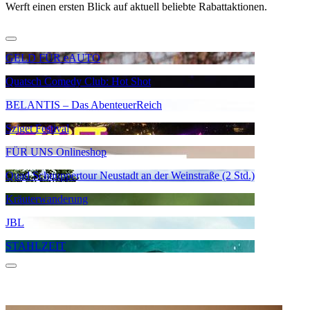
Werft einen ersten Blick auf aktuell beliebte Rabattaktionen.
GELD FÜR eAUTO
Quatsch Comedy Club: Hot Shot
BELANTIS – Das AbenteuerReich
Sziget Festival
FÜR UNS Onlineshop
Quad Schnuppertour Neustadt an der Weinstraße (2 Std.)
Kräuterwanderung
JBL
STAHLZEIT