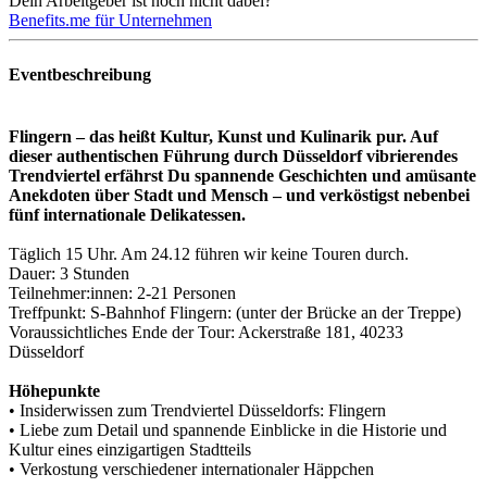
Dein Arbeitgeber ist noch nicht dabei?
Benefits.me für Unternehmen
Eventbeschreibung
Flingern – das heißt Kultur, Kunst und Kulinarik pur. Auf
dieser authentischen Führung durch Düsseldorf vibrierendes
Trendviertel erfährst Du spannende Geschichten und amüsante
Anekdoten über Stadt und Mensch – und verköstigst nebenbei
fünf internationale Delikatessen.
Täglich 15 Uhr. Am 24.12 führen wir keine Touren durch.
Dauer: 3 Stunden
Teilnehmer:innen: 2-21 Personen
Treffpunkt: S-Bahnhof Flingern: (unter der Brücke an der Treppe)
Voraussichtliches Ende der Tour: Ackerstraße 181, 40233
Düsseldorf
Höhepunkte
• Insiderwissen zum Trendviertel Düsseldorfs: Flingern
• Liebe zum Detail und spannende Einblicke in die Historie und
Kultur eines einzigartigen Stadtteils
• Verkostung verschiedener internationaler Häppchen