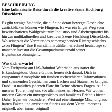
BESCHREIBUNG
Eine kulinarische Reise durch die kreative Szene-Hochburg
Düsseldorfs
Es gibt wenige Stadtteile, die auf eine derart bewegte Geschichte
zurückblicken können wie Flingern. Es war ein langer Weg vom
bewirtschafteten Waldgebiet zum Industrie- und Arbeiterquartier bis
hin zur multikulturellen und kreativen Szene-Hochburg Düsseldorfs.
Wo seinerzeit die Vertreter des namensgebenden Rittergeschlechts
„von Flingern“ ihre Baumstämme zählten, errechnet heutzutage so
mancher Investor die Gesamtquadratmeterzahl seiner
Eigentumswohnungen….
Was dich erwartet
Vom Treffpunkt am U/S-Bahnhof Wehrhahn aus startet die
Erkundungstour. Unsere Guides freuen sich darauf, Dich in
entspannter Atmosphäre mit fundiert recherchierten Informationen
und spannenden Geschichten zum Lachen und Staunen zu bringen.
Dabei ist natürlich jederzeit Platz für Deine offenen Fragen. Auf all
unseren Touren liegt uns vor allem eines am Herzen: Wir wollen
unseren Gästen ein unvergessliches und familiäres Erlebnis bieten.
Daher legen wir besonderen Wert auf eine stimmige Mischung aus
harten Fakten und amüsanten Stories aus dem Viertel: meistens
originell, aber immer original!