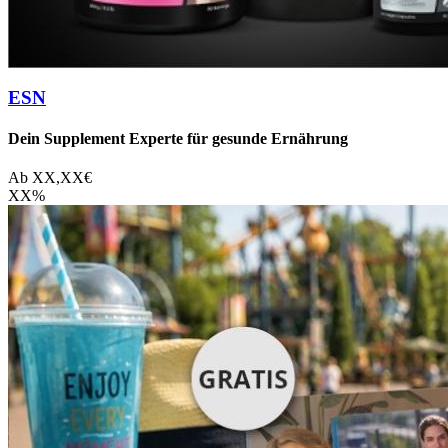
ESN
Dein Supplement Experte für gesunde Ernährung
Ab
XX,XX
€
XX
%