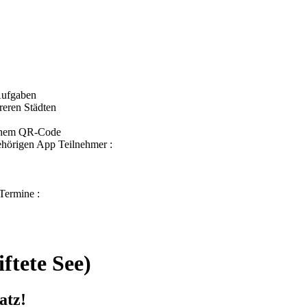
 Aufgaben
reren Städten
ichem QR-Code
gehörigen App Teilnehmer :
Termine :
ftete See)
atz!