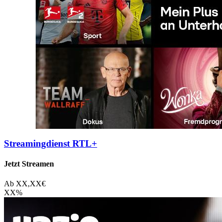
Streamingdienst RTL+
Jetzt Streamen
Ab
XX,XX
€
XX
%