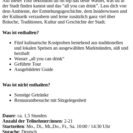
Auf dieser Tour bekommst du on top das beste Wasser, was du in
der Stadt finden kannst und das “all you can drink”. Lass dich von
dem Ambiente, der Entstehungsgeschichte, dem Insiderwissen und
der Kulinarik verzaubern und lerne zusätzlich ganz viel über
Bräuche, Traditionen, Kultur und Geschichte der Stadt.
Was ist enthalten?
Fünf kulinarische Kostproben bestehend aus traditionellen
und lokalen Speisen an ausgewählten Marktständen, süß und
herzhaft
Wasser „all you can drink“
Geführte Tour
Ausgebildeter Guide
Was ist nicht enthalten?
Sonstige Getränke
Restaurantbesuche mit Sitzgelegenheit
Dauer
: ca. 1,5 Stunden
Anzahl der Teilnehmer:innen
: 2-21
Startzeiten
: Mo., Di., Mi.,Do., Fr., Sa. 10:00 / 14:30 Uhr
Sprache
: Deutsch