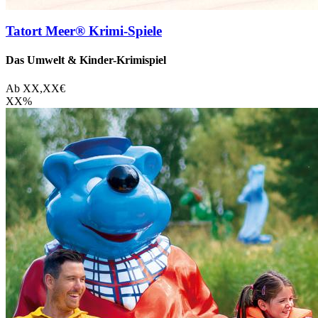
Tatort Meer® Krimi-Spiele
Das Umwelt & Kinder-Krimispiel
Ab
XX,XX
€
XX
%