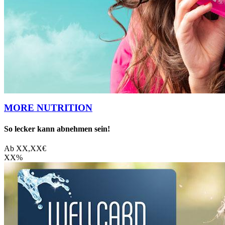
MORE NUTRITION
So lecker kann abnehmen sein!
Ab
XX,XX
€
XX
%