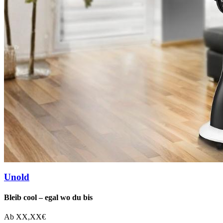
Unold
Bleib cool – egal wo du bis
Ab
XX,XX
€