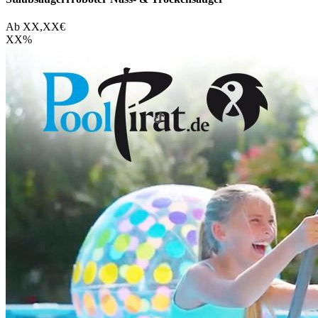
Ab
XX,XX
€
XX
%