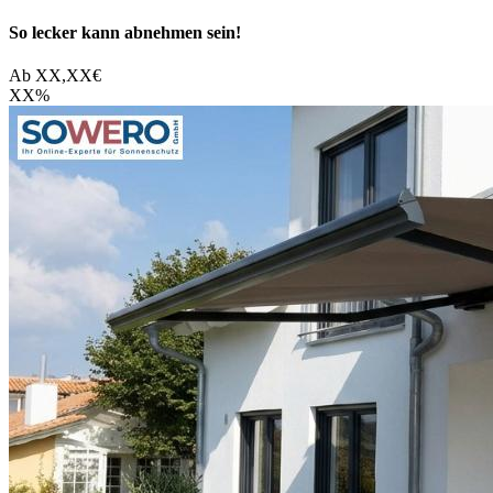
So lecker kann abnehmen sein!
Ab
XX,XX
€
XX
%