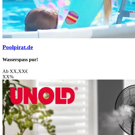
Poolpirat.de
Wasserspass pur!
Ab
XX,XX
€
XX
%