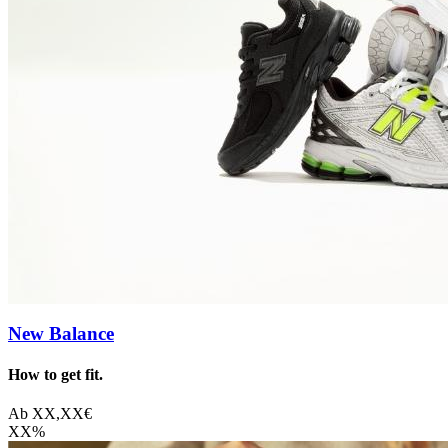
New Balance
How to get fit.
Ab
XX,XX
€
XX
%