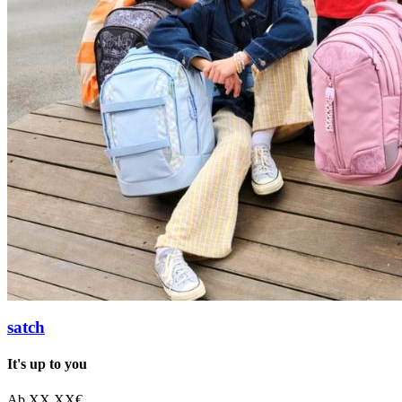
satch
It's up to you
Ab
XX,XX
€