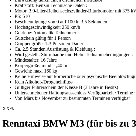
Kraftstoff: Benzin Technische Daten :
Motor: 3,0-Liter-Reihensechszylinder-Biturbomotor mit 375
PS: 510
Beschleunigung: von 0 auf 100 in 3,5 Sekunden
Höchstgeschwindigkeit: 250 km/h
Getriebe: Automatik Teilnehmer :
Gutschein gültig für 1 Person
Gruppengröße: 1-3 Personen Dauer :
Ca. 2,5 Stunden Ausrüstung & Kleidung :
Wird gestellt: Sturmhaube und Helm Teilnahmebedingungen :
Mindestalter: 16 Jahre
Körpergröße: mind. 1,40 m
Gewicht: max. 160 kg
Keine Hinweise auf körperliche oder psychische Beeinträchtig
Kein Alkohol-/Drogeneinfluss
Gültiger Führerschein der Klasse B (3 Jahre in Besitz)
Unterschriebener Haftungsausschluss Verfügbarkeit / Termine :
Von März bis November zu bestimmten Terminen verfügbar
XX
%
Renntaxi BMW M3 (für bis zu 