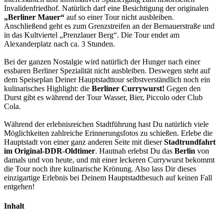
Invalidenfriedhof. Natürlich darf eine Besichtigung der originalen
„Berliner Mauer“
auf so einer Tour nicht ausbleiben.
Anschließend geht es zum Grenzstreifen an der Bernauerstraße und
in das Kultviertel „Prenzlauer Berg“. Die Tour endet am
Alexanderplatz nach ca. 3 Stunden.
Bei der ganzen Nostalgie wird natürlich der Hunger nach einer
essbaren Berliner Spezialität nicht ausbleiben. Deswegen steht auf
dem Speiseplan Deiner Hauptstadttour selbstverständlich noch ein
kulinarisches Highlight: die
Berliner Currywurst!
Gegen den
Durst gibt es während der Tour Wasser, Bier, Piccolo oder Club
Cola.
Während der erlebnisreichen Stadtführung hast Du natürlich viele
Möglichkeiten zahlreiche Erinnerungsfotos zu schießen. Erlebe die
Hauptstadt von einer ganz anderen Seite mit dieser
Stadtrundfahrt
im Original-DDR-Oldtimer
. Hautnah erlebst Du das
Berlin
von
damals und von heute, und mit einer leckeren Currywurst bekommt
die Tour noch ihre kulinarische Krönung. Also lass Dir dieses
einzigartige Erlebnis bei Deinem Hauptstadtbesuch auf keinen Fall
entgehen!
Inhalt