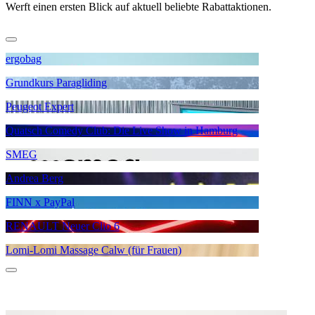
Werft einen ersten Blick auf aktuell beliebte Rabattaktionen.
ergobag
Grundkurs Paragliding
Peugeot Expert
Quatsch Comedy Club: Die Live Show in Hamburg
SMEG
Andrea Berg
FINN x PayPal
RENAULT Neuer Clio 6
Lomi-Lomi Massage Calw (für Frauen)