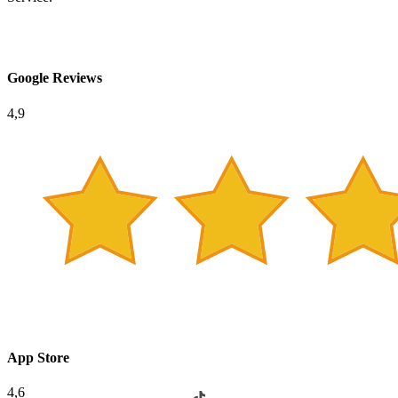
Google Reviews
4,9
App Store
4,6