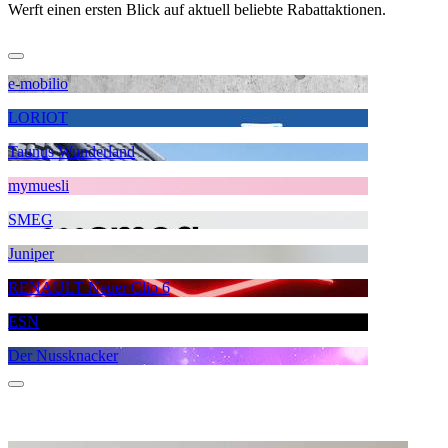
Werft einen ersten Blick auf aktuell beliebte Rabattaktionen.
e-mobilio
LORIOT
Taunus Wunderland
mymuesli
SMEG
Juniper
RENAULT Neuer Clio 6
ESN
Der Nussknacker