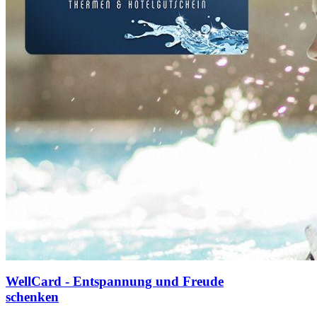
WellCard - Entspannung und Freude
schenken