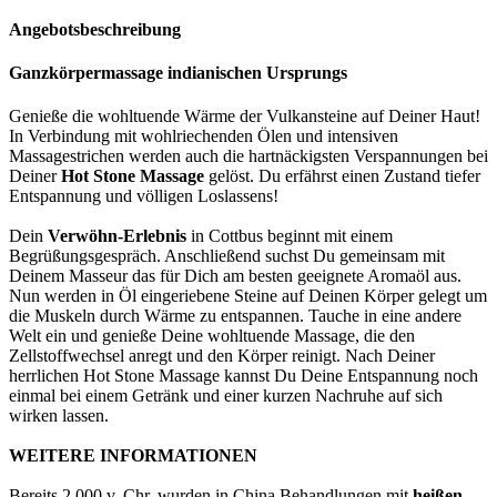
Angebotsbeschreibung
Ganzkörpermassage indianischen Ursprungs
Genieße die wohltuende Wärme der Vulkansteine auf Deiner Haut!
In Verbindung mit wohlriechenden Ölen und intensiven
Massagestrichen werden auch die hartnäckigsten Verspannungen bei
Deiner
Hot
Stone Massage
gelöst. Du erfährst einen Zustand tiefer
Entspannung und völligen Loslassens!
Dein
Verwöhn-Erlebnis
in Cottbus beginnt mit einem
Begrüßungsgespräch. Anschließend suchst Du gemeinsam mit
Deinem Masseur das für Dich am besten geeignete Aromaöl aus.
Nun werden in Öl eingeriebene Steine auf Deinen Körper gelegt um
die Muskeln durch Wärme zu entspannen. Tauche in eine andere
Welt ein und genieße Deine wohltuende Massage, die den
Zellstoffwechsel anregt und den Körper reinigt. Nach Deiner
herrlichen Hot Stone Massage kannst Du Deine Entspannung noch
einmal bei einem Getränk und einer kurzen Nachruhe auf sich
wirken lassen.
WEITERE INFORMATIONEN
Bereits 2.000 v. Chr. wurden in China Behandlungen mit
heißen