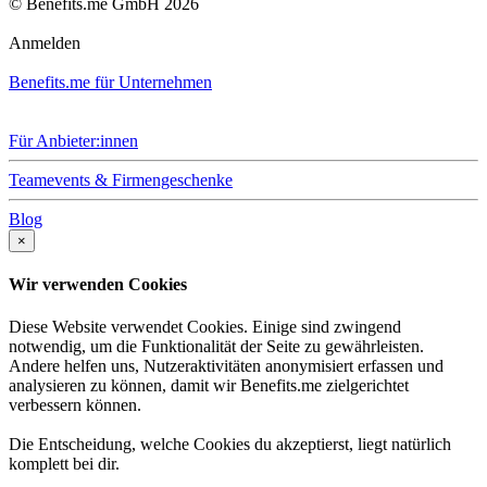
© Benefits.me GmbH 2026
Anmelden
Benefits.me für Unternehmen
Für Anbieter:innen
Teamevents & Firmengeschenke
Blog
×
Wir verwenden Cookies
Diese Website verwendet Cookies. Einige sind zwingend
notwendig, um die Funktionalität der Seite zu gewährleisten.
Andere helfen uns, Nutzeraktivitäten anonymisiert erfassen und
analysieren zu können, damit wir Benefits.me zielgerichtet
verbessern können.
Die Entscheidung, welche Cookies du akzeptierst, liegt natürlich
komplett bei dir.