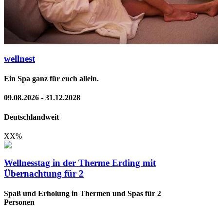
wellnest
Ein Spa ganz für euch allein.
09.08.2026 - 31.12.2028
Deutschlandweit
XX
%
Wellnesstag in der Therme Erding mit
Übernachtung für 2
Spaß und Erholung in Thermen und Spas für 2
Personen