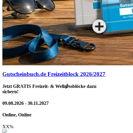
Gutscheinbuch.de Freizeitblock 2026/2027
Jetzt GRATIS Freizeit- & Wellnessblöcke dazu
sichern!
09.08.2026 - 30.11.2027
Online, Online
XX
%