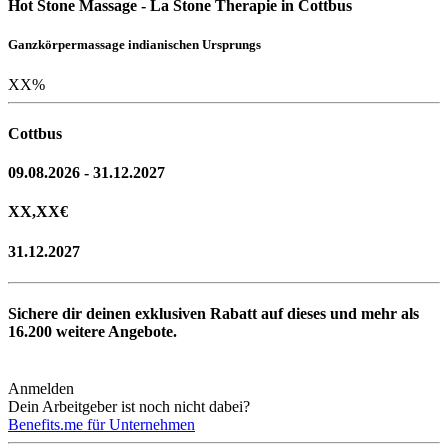
Hot Stone Massage - La Stone Therapie in Cottbus
Ganzkörpermassage indianischen Ursprungs
XX
%
Cottbus
09.08.2026 - 31.12.2027
XX,XX
€
31.12.2027
Sichere dir deinen exklusiven Rabatt auf dieses und mehr als
16.200
weitere Angebote.
Anmelden
Dein Arbeitgeber ist noch nicht dabei?
Benefits.me für Unternehmen