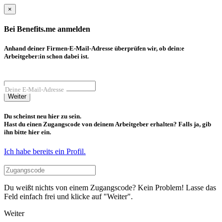
×
Bei Benefits.me anmelden
Anhand deiner Firmen-E-Mail-Adresse überprüfen wir, ob dein:e
Arbeitgeber:in schon dabei ist.
Deine E-Mail-Adresse
Weiter
Du scheinst neu hier zu sein.
Hast du einen Zugangscode von deinem Arbeitgeber erhalten? Falls ja, gib
ihn bitte hier ein.
Ich habe bereits ein Profil.
Du weißt nichts von einem Zugangscode? Kein Problem! Lasse das
Feld einfach frei und klicke auf "Weiter".
Weiter