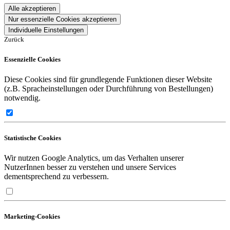
Alle akzeptieren
Nur essenzielle Cookies akzeptieren
Individuelle Einstellungen
Zurück
Essenzielle Cookies
Diese Cookies sind für grundlegende Funktionen dieser Website
(z.B. Spracheinstellungen oder Durchführung von Bestellungen)
notwendig.
Statistische Cookies
Wir nutzen Google Analytics, um das Verhalten unserer
NutzerInnen besser zu verstehen und unsere Services
dementsprechend zu verbessern.
Marketing-Cookies