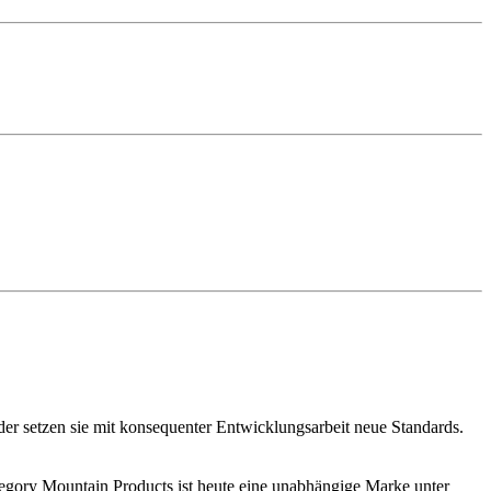
er setzen sie mit konsequenter Entwicklungsarbeit neue Standards.
regory Mountain Products ist heute eine unabhängige Marke unter