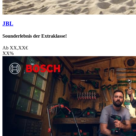
JBL
Sounderlebnis der Extraklasse!
Ab
XX,XX
€
XX
%