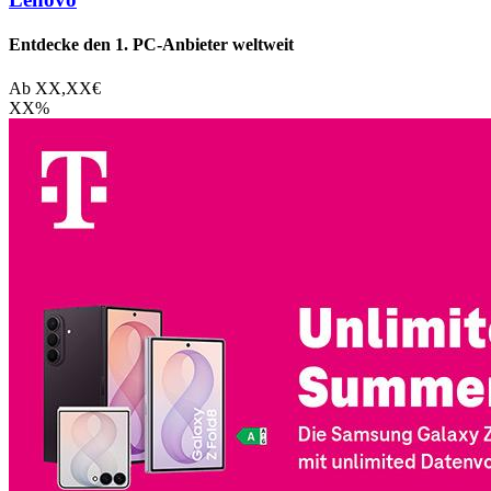
Entdecke den 1. PC-Anbieter weltweit
Ab
XX,XX
€
XX
%