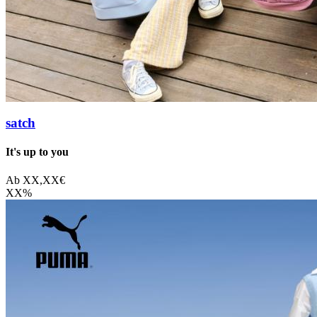
satch
It's up to you
Ab
XX,XX
€
XX
%