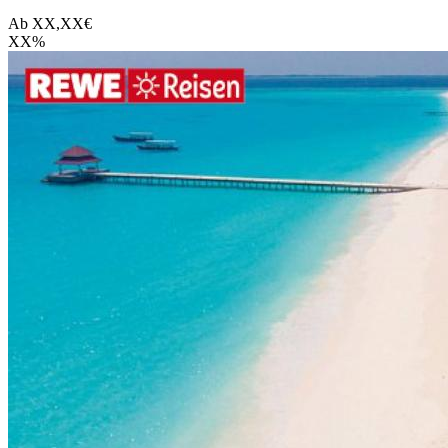
Ab
XX,XX
€
XX
%