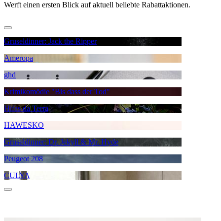
Werft einen ersten Blick auf aktuell beliebte Rabattaktionen.
Gruseldinner: Jack the Ripper
Ameropa
ghd
Krimikomödie "Bis dass der Tod"
Hifas da Terra
HAWESKO
Gruseldinner: Dr. Jekyll & Mr. Hyde
Peugeot 208
CULYA