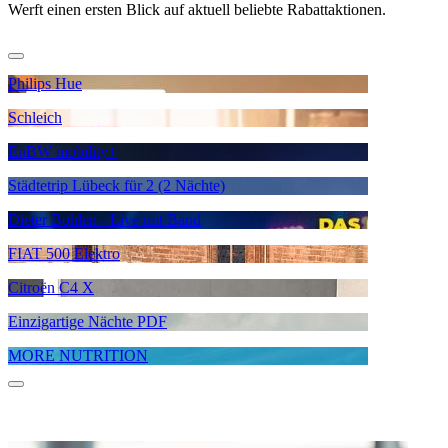
Werft einen ersten Blick auf aktuell beliebte Rabattaktionen.
Philips Hue
Schleich
EnBW mobility+
Städtetrip Lübeck für 2 (2 Nächte)
Dieter Bohlen - Live mit Band
FIAT 500 Elektro
Citroën C4 X
Einzigartige Nächte PDF
MORE NUTRITION