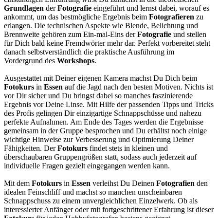
Grundlagen
der
Fotografie
eingeführt und lernst dabei, worauf es
ankommt, um das bestmögliche Ergebnis beim
Fotografieren
zu
erlangen. Die technischen Aspekte wie Blende, Belichtung und
Brennweite gehören zum Ein-mal-Eins der
Fotografie
und stellen
für Dich bald keine Fremdwörter mehr dar. Perfekt vorbereitet steht
danach selbstverständlich die praktische Ausführung im
Vordergrund des
Workshops
.
Ausgestattet mit Deiner eigenen Kamera machst Du Dich beim
Fotokurs
in
Essen
auf die Jagd nach den besten Motiven. Nichts ist
vor Dir sicher und Du bringst dabei so manches faszinierende
Ergebnis vor Deine Linse. Mit Hilfe der passenden Tipps und Tricks
des Profis gelingen Dir einzigartige Schnappschüsse und nahezu
perfekte Aufnahmen. Am Ende des Tages werden die Ergebnisse
gemeinsam in der Gruppe besprochen und Du erhältst noch einige
wichtige Hinweise zur Verbesserung und Optimierung Deiner
Fähigkeiten. Der
Fotokurs
findet stets in kleinen und
überschaubaren Gruppengrößen statt, sodass auch jederzeit auf
individuelle Fragen gezielt eingegangen werden kann.
Mit dem
Fotokurs
in
Essen
verleihst Du Deinen
Fotografien
den
idealen Feinschliff und machst so manchen unscheinbaren
Schnappschuss zu einem unvergleichlichen Einzelwerk. Ob als
interessierter Anfänger oder mit fortgeschrittener Erfahrung ist dieser