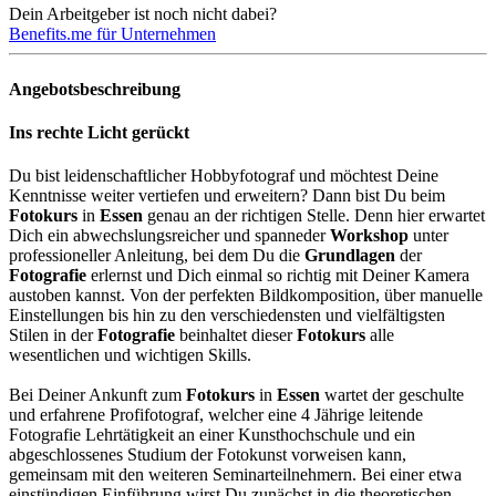
Dein Arbeitgeber ist noch nicht dabei?
Benefits.me für Unternehmen
Angebotsbeschreibung
Ins rechte Licht gerückt
Du bist leidenschaftlicher Hobbyfotograf und möchtest Deine
Kenntnisse weiter vertiefen und erweitern? Dann bist Du beim
Fotokurs
in
Essen
genau an der richtigen Stelle. Denn hier erwartet
Dich ein abwechslungsreicher und spanneder
Workshop
unter
professioneller Anleitung, bei dem Du die
Grundlagen
der
Fotografie
erlernst und Dich einmal so richtig mit Deiner Kamera
austoben kannst. Von der perfekten Bildkomposition, über manuelle
Einstellungen bis hin zu den verschiedensten und vielfältigsten
Stilen in der
Fotografie
beinhaltet dieser
Fotokurs
alle
wesentlichen und wichtigen Skills.
Bei Deiner Ankunft zum
Fotokurs
in
Essen
wartet der geschulte
und erfahrene Profifotograf, welcher eine 4 Jährige leitende
Fotografie Lehrtätigkeit an einer Kunsthochschule und ein
abgeschlossenes Studium der Fotokunst vorweisen kann,
gemeinsam mit den weiteren Seminarteilnehmern. Bei einer etwa
einstündigen Einführung wirst Du zunächst in die theoretischen