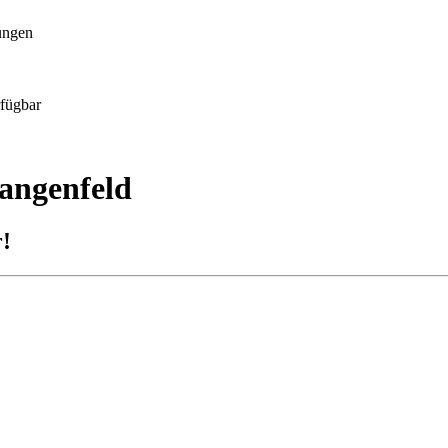
ungen
rfügbar
angenfeld
!