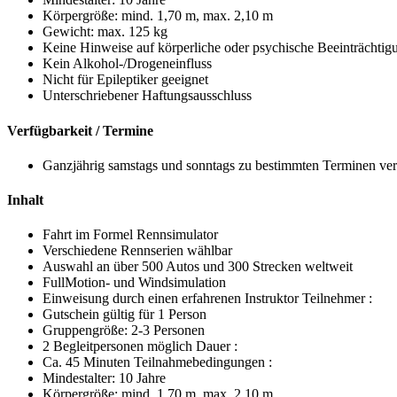
Körpergröße: mind. 1,70 m, max. 2,10 m
Gewicht: max. 125 kg
Keine Hinweise auf körperliche oder psychische Beeinträchtig
Kein Alkohol-/Drogeneinfluss
Nicht für Epileptiker geeignet
Unterschriebener Haftungsausschluss
Verfügbarkeit / Termine
Ganzjährig samstags und sonntags zu bestimmten Terminen ve
Inhalt
Fahrt im Formel Rennsimulator
Verschiedene Rennserien wählbar
Auswahl an über 500 Autos und 300 Strecken weltweit
FullMotion- und Windsimulation
Einweisung durch einen erfahrenen Instruktor Teilnehmer :
Gutschein gültig für 1 Person
Gruppengröße: 2-3 Personen
2 Begleitpersonen möglich Dauer :
Ca. 45 Minuten Teilnahmebedingungen :
Mindestalter: 10 Jahre
Körpergröße: mind. 1,70 m, max. 2,10 m