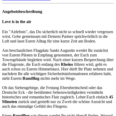
Angebotsbeschreibung
Love is in the air
Ein "Airlebnis", das Du sicherlich nicht so schnell wieder vergessen
wirst. Gehe gemeinsam mit Deinem Partner sprichwörtlich in die
Luft und lasst Euren Alltag für eine kurze Zeit am Boden.
Am beschaulichen Flugplatz Sankt Augustin werdet Ihr zunächst
von Eurem Piloten in Empfang genommen, der Euch zum
Towergebäude begleiten wird. Nach einer kurzen Besprechung über
die Flugroute, die Euch entlang des
Rheins
führen wird, geht es
auch schon zu Eurem Himmelstaxi. Hier dürft Ihr Platz nehmen und
nachdem Ihr alle wichtigen Sicherheitsinformationen erfahren habt,
steht Eurem
Rundflug
nichts mehr im Wege.
Ob das Siebengebirge, die Festung Ehrenbreitscheid oder das
Deutsche Eck - die berühmten Sehenswürdigkeiten vermitteln
historisches und romantisches Flair zugleich. Lehnt Euch einfach
45
Minuten
zurück und genießt nur zu Zweit die schöne Aussicht und
auch das einmalige Gefühl des Fliegens.
Einen
Rundflug
wie diesen werdet Ihr nicht überall finden. Worauf