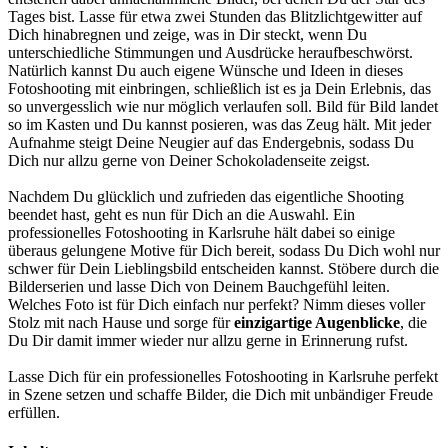
Tages bist. Lasse für etwa zwei Stunden das Blitzlichtgewitter auf
Dich hinabregnen und zeige, was in Dir steckt, wenn Du
unterschiedliche Stimmungen und Ausdrücke heraufbeschwörst.
Natürlich kannst Du auch eigene Wünsche und Ideen in dieses
Fotoshooting mit einbringen, schließlich ist es ja Dein Erlebnis, das
so unvergesslich wie nur möglich verlaufen soll. Bild für Bild landet
so im Kasten und Du kannst posieren, was das Zeug hält. Mit jeder
Aufnahme steigt Deine Neugier auf das Endergebnis, sodass Du
Dich nur allzu gerne von Deiner Schokoladenseite zeigst.
Nachdem Du glücklich und zufrieden das eigentliche Shooting
beendet hast, geht es nun für Dich an die Auswahl. Ein
professionelles Fotoshooting in Karlsruhe hält dabei so einige
überaus gelungene Motive für Dich bereit, sodass Du Dich wohl nur
schwer für Dein Lieblingsbild entscheiden kannst. Stöbere durch die
Bilderserien und lasse Dich von Deinem Bauchgefühl leiten.
Welches Foto ist für Dich einfach nur perfekt? Nimm dieses voller
Stolz mit nach Hause und sorge für
einzigartige Augenblicke
, die
Du Dir damit immer wieder nur allzu gerne in Erinnerung rufst.
Lasse Dich für ein professionelles Fotoshooting in Karlsruhe perfekt
in Szene setzen und schaffe Bilder, die Dich mit unbändiger Freude
erfüllen.