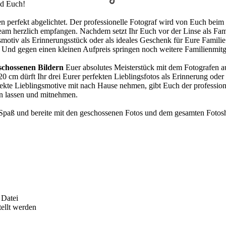
nd Euch!
perfekt abgelichtet. Der professionelle Fotograf wird von Euch beim F
am herzlich empfangen. Nachdem setzt Ihr Euch vor der Linse als Famil
smotiv als Erinnerungsstück oder als ideales Geschenk für Eure Famili
 Und gegen einen kleinen Aufpreis springen noch weitere Familienmitgl
schossenen Bildern
Euer absolutes Meisterstück mit dem Fotografen au
x 20 cm dürft Ihr drei Eurer perfekten Lieblingsfotos als Erinnerung
fekte Lieblingsmotive mit nach Hause nehmen, gibt Euch der profession
en lassen und mitnehmen.
paß und bereite mit den geschossenen Fotos und dem gesamten Fotosh
 Datei
tellt werden