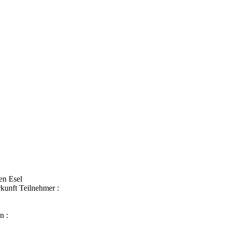
en Esel
kunft Teilnehmer :
n :