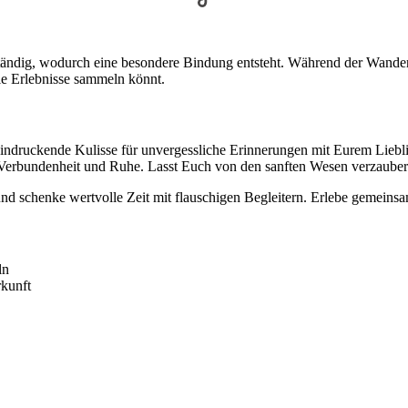
tändig, wodurch eine besondere Bindung entsteht. Während der Wanderu
lle Erlebnisse sammeln könnt.
ndruckende Kulisse für unvergessliche Erinnerungen mit Eurem Liebli
r Verbundenheit und Ruhe. Lasst Euch von den sanften Wesen verzaubern 
d schenke wertvolle Zeit mit flauschigen Begleitern. Erlebe gemeins
ln
rkunft