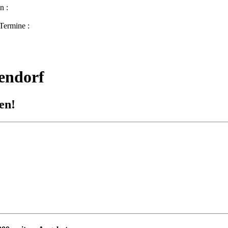
n :
Termine :
endorf
en!