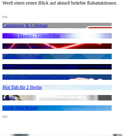
Werft einen ersten Blick auf aktuell beliebte Rabattaktionen.
Campingaz & Coleman
Musical Magics - Glanzlichter
RENAULT Neuer Clio 6
Oktoberfest Koblenz
Quatsch Comedy Club: Die Live Show
Fallschirm Tandemsprung Damme
Hot Tub für 2 Berlin
Unold
Heide Park Resort