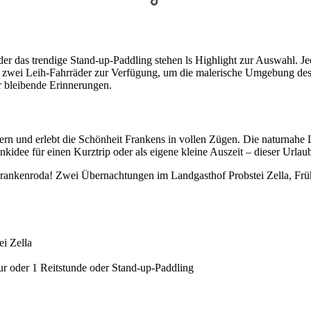
r das trendige Stand-up-Paddling stehen ls Highlight zur Auswahl. Jede 
 zwei Leih-Fahrräder zur Verfügung, um die malerische Umgebung des W
r bleibende Erinnerungen.
n und erlebt die Schönheit Frankens in vollen Zügen. Die naturnahe L
idee für einen Kurztrip oder als eigene kleine Auszeit – dieser Urlau
rankenroda! Zwei Übernachtungen im Landgasthof Probstei Zella, Frühst
i Zella
our oder 1 Reitstunde oder Stand-up-Paddling