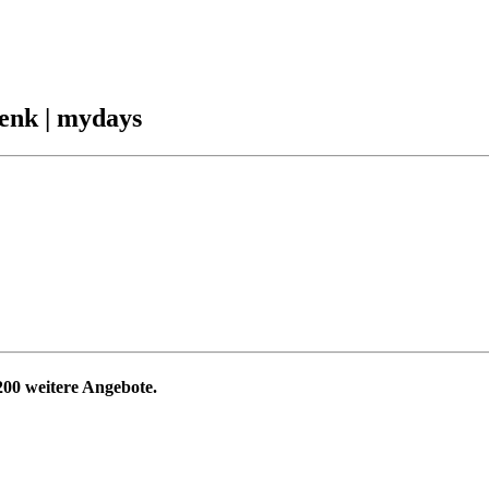
henk | mydays
200
weitere Angebote.