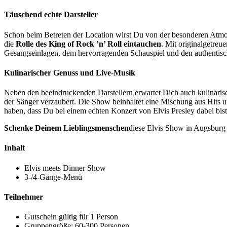
Täuschend echte Darsteller
Schon beim Betreten der Location wirst Du von der besonderen Atmosph
die
Rolle des King of Rock ’n’ Roll eintauchen
. Mit originalgetreu
Gesangseinlagen, dem hervorragenden Schauspiel und den authentisc
Kulinarischer Genuss und Live-Musik
Neben den beeindruckenden Darstellern erwartet Dich auch kulinari
der Sänger verzaubert. Die Show beinhaltet eine Mischung aus Hits 
haben, dass Du bei einem echten Konzert von Elvis Presley dabei bist
Schenke Deinem Lieblingsmenschen
diese Elvis Show in Augsburg 
Inhalt
Elvis meets Dinner Show
3-/4-Gänge-Menü
Teilnehmer
Gutschein gültig für 1 Person
Gruppengröße: 60-300 Personen