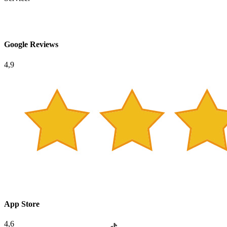
Google Reviews
4,9
App Store
4,6