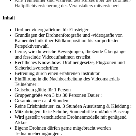
Alle Teilnehmer sind während des Kurses über die Drohnen-
Haftpflichtversicherung des Veranstalters mitversichert
Inhalt
Drohnenvideografiekurs für Einsteiger
Grundlagen der Drohnenfotografie und -videografie von
Kameratechnik über Bildkomposition bis zur perfekten
Perspektivenwahl
Lerne, wie du weiche Bewegungen, fließende Übergänge
und fesselnde Videoaufnahmen erstellst
Rechtliches Know-how: Drohnengesetze, Flugzonen und
Sicherheitsvorschriften
Betreuung durch einen erfahrenen Instruktor
Einführung in die Nachbearbeitung des Videomaterials
Teilnehmer :
Gutschein gültig für 1 Person
Gruppengröße von 3 bis 30 Personen Dauer :
Gesamtdauer: ca. 4 Stunden
Reine Erlebnisdauer: ca. 3 Stunden Ausrüstung & Kleidung :
Mitzubringen: feste Schuhe, Sonnenbrille und/oder Basecap
Wird gestellt: verschiedene Drohnenmodelle mit genügend
Akkus
Eigene Drohnen dürfen gerne mitgebracht werden
Teilnahmebedingungen :