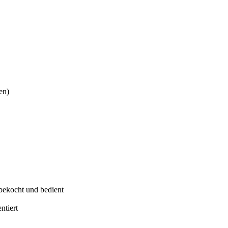
en)
bekocht und bedient
ntiert