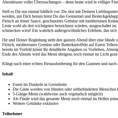
Abendessen voller Überraschungen – denn heute wird in völliger Finst
Stell es Dir nur einmal bildlich vor: Du sitzt mit Deinem Lieblingsme
werden, um Dich herum hörst Du das Gemurmel und Besteckgeklapper 
Fleisch an feiner Sauce, geschmortes Gemüse mit mediterranen Kräute
Leute wohl als den wichtigsten bezeichnen würden, ausgeschaltet ist
schmecken wirst! Ein wahrlich außergewöhnliches Erlebnis, das sich k
Dir und Deiner Begleitung steht den ganzen Abend über eine blinde ode
Fleisch, mediterranes Gemüse oder Butterkartoffeln auf Euren Tellern 
bereits im Vorfeld könnt Ihr detaillierte Angaben zu Vorlieben, Abn
Ende des Abends wird das Menü übrigens noch einmal im Licht gezei
Klingt nach einer echten Herausforderung für den Gaumen und nach ei
Inhalt
Essen im Dunkeln in Gernsheim
Die Gäste werden von blinden oder sehbehinderten Menschen 
5-Gänge-Menü (wahlweise auch vegetarisch möglich)
Als Finale wird das gesamte Menü noch einmal im Hellen präse
Weitere Getränke exklusive
Teilnehmer