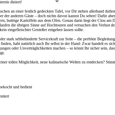
ernis diniert!
nschen an einer festlich gedeckten Tafel, vor Dir stehen allerhand dufte
der anderen Gäste – doch nichts davon kannst Du sehen! Dafür aber 
rn, buttrige Kartoffeln aus dem Ofen. Genau darin liegt der Clou am 
, laufen die übrigen Sinne auf Hochtouren und versuchen den Verlust 
ein eingefleischter Genießer entgehen lassen sollte.
r stark sehbehinderte Servicekraft zur Seite – die perfekte Begleitung
finden, habt natürlich auch Ihr selbst in der Hand: Zwar handelt es si
eigungen oder Unverträglichkeiten machen – so könnt Ihr sicher sein,
gt.
ner tollen Möglichkeit, neue kulinarische Welten zu entdecken? Stimmt
bekocht und bedient
ntiert