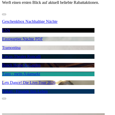
Werft einen ersten Blick auf aktuell beliebte Rabattaktionen.
Geschenkbox Nachhaltige Nächte
ESN
Einzigartige Nächte PDF
Tramontina
Circus-Theater Roncalli
Bosch Home & Garden
Tains - mein-Asiamarkt
Lets Dance! Die Live-Tour 2026
Yakari - Freunde fürs Leben