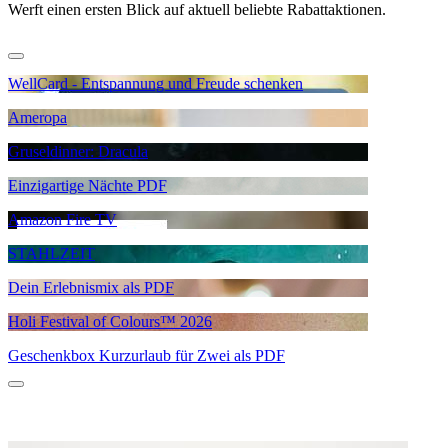
Werft einen ersten Blick auf aktuell beliebte Rabattaktionen.
WellCard - Entspannung und Freude schenken
Ameropa
Gruseldinner: Dracula
Einzigartige Nächte PDF
Amazon Fire TV
STAHLZEIT
Dein Erlebnismix als PDF
Holi Festival of Colours™ 2026
Geschenkbox Kurzurlaub für Zwei als PDF