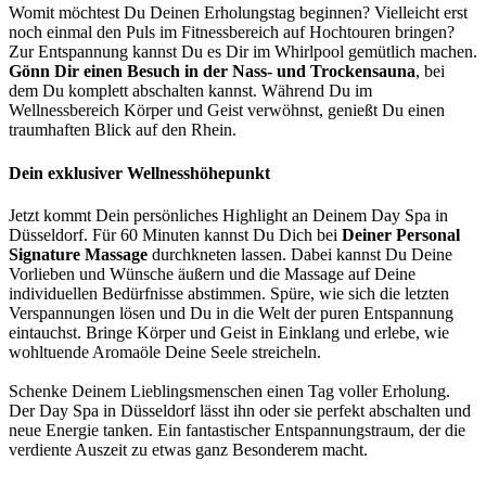
Womit möchtest Du Deinen Erholungstag beginnen? Vielleicht erst
noch einmal den Puls im Fitnessbereich auf Hochtouren bringen?
Zur Entspannung kannst Du es Dir im Whirlpool gemütlich machen.
Gönn Dir einen Besuch in der Nass- und Trockensauna
, bei
dem Du komplett abschalten kannst. Während Du im
Wellnessbereich Körper und Geist verwöhnst, genießt Du einen
traumhaften Blick auf den Rhein.
Dein exklusiver Wellnesshöhepunkt
Jetzt kommt Dein persönliches Highlight an Deinem Day Spa in
Düsseldorf. Für 60 Minuten kannst Du Dich bei
Deiner Personal
Signature Massage
durchkneten lassen. Dabei kannst Du Deine
Vorlieben und Wünsche äußern und die Massage auf Deine
individuellen Bedürfnisse abstimmen. Spüre, wie sich die letzten
Verspannungen lösen und Du in die Welt der puren Entspannung
eintauchst. Bringe Körper und Geist in Einklang und erlebe, wie
wohltuende Aromaöle Deine Seele streicheln.
Schenke Deinem Lieblingsmenschen einen Tag voller Erholung.
Der Day Spa in Düsseldorf lässt ihn oder sie perfekt abschalten und
neue Energie tanken. Ein fantastischer Entspannungstraum, der die
verdiente Auszeit zu etwas ganz Besonderem macht.