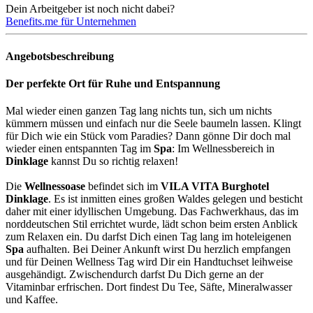
Dein Arbeitgeber ist noch nicht dabei?
Benefits.me für Unternehmen
Angebotsbeschreibung
Der perfekte Ort für Ruhe und Entspannung
Mal wieder einen ganzen Tag lang nichts tun, sich um nichts
kümmern müssen und einfach nur die Seele baumeln lassen. Klingt
für Dich wie ein Stück vom Paradies? Dann gönne Dir doch mal
wieder einen entspannten Tag im
Spa
: Im Wellnessbereich in
Dinklage
kannst Du so richtig relaxen!
Die
Wellnessoase
befindet sich im
VILA VITA Burghotel
Dinklage
. Es ist inmitten eines großen Waldes gelegen und besticht
daher mit einer idyllischen Umgebung. Das Fachwerkhaus, das im
norddeutschen Stil errichtet wurde, lädt schon beim ersten Anblick
zum Relaxen ein. Du darfst Dich einen Tag lang im hoteleigenen
Spa
aufhalten. Bei Deiner Ankunft wirst Du herzlich empfangen
und für Deinen Wellness Tag wird Dir ein Handtuchset leihweise
ausgehändigt. Zwischendurch darfst Du Dich gerne an der
Vitaminbar erfrischen. Dort findest Du Tee, Säfte, Mineralwasser
und Kaffee.