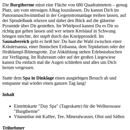
Die
Burgtherme
misst eine Fläche von 680 Quadratmetern – genug
Platz, um vom stressigen Alltag loszulassen. Du kannst Dich im
Panoramaschwimmbad in der Gegenstromanlage treiben lassen, auf
der Sprudelbank relaxen und dabei den Blick auf die gläserne
Pyramide über Dir genießen. Im Whirlpool kannst Du es Dir so
richtig gut gehen lassen und wer seinen Kreislauf in Schwung
bringen möchte, der stapft durch das Kneipprondell. Im
Saunabereich
geht es heiß her: Du hast die Wahl zwischen einer
Kräutersauna, einer finnischen Erdsauna, dem Tepidarium oder der
Heißdampf-Blütengrotte. Zur Abkühlung stehen Erlebnisduschen
zur Verfügung. Im Ruheraum oder auf der großen Liegewiese
kannst Du einfach mal die Augen schließen und alles um Dich
herum vergessen.
Statte dem
Spa in Dinklage
einen ausgiebigen Besuch ab und
entspanne mal wieder einen ganzen Tag lang!
Inhalt
Eintrittskarte "Day Spa" (Tageskarte) für die Wellnessoase
"Burgtherme"
Vitaminbar mit Kaffee, Tee, Mineralwasser, Obst und Säften
Teilnehmer