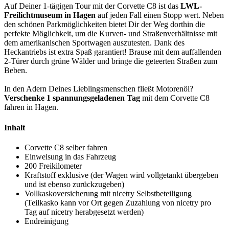
Auf Deiner 1-tägigen Tour mit der Corvette C8 ist das
LWL-
Freilichtmuseum in Hagen
auf jeden Fall einen Stopp wert. Neben
den schönen Parkmöglichkeiten bietet Dir der Weg dorthin die
perfekte Möglichkeit, um die Kurven- und Straßenverhältnisse mit
dem amerikanischen Sportwagen auszutesten. Dank des
Heckantriebs ist extra Spaß garantiert! Brause mit dem auffallenden
2-Türer durch grüne Wälder und bringe die geteerten Straßen zum
Beben.
In den Adern Deines Lieblingsmenschen fließt Motorenöl?
Verschenke 1 spannungsgeladenen Tag
mit dem Corvette C8
fahren in Hagen.
Inhalt
Corvette C8 selber fahren
Einweisung in das Fahrzeug
200 Freikilometer
Kraftstoff exklusive (der Wagen wird vollgetankt übergeben
und ist ebenso zurückzugeben)
Vollkaskoversicherung mit
nicetry
Selbstbeteiligung
(Teilkasko kann vor Ort gegen Zuzahlung von
nicetry
pro
Tag auf
nicetry
herabgesetzt werden)
Endreinigung