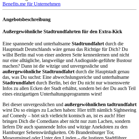
Benefits.me für Unternehmen
Angebotsbeschreibung
Außergewöhnliche Stadtrundfahrten für den Extra-Kick
Eine spannende und unterhaltsame
Stadtrundfahrt
durch die
Hauptstadt Deutschlands wäre genau das Richtige für Dich? Du
willst Berlin mal von einer anderen Seite kennenlernen und nicht
nur eine alltägliche, langweilige und Audioguide-geführte Bustour
machen? Dann ist die witzige und unvergessliche und
außergewöhnliche Stadtrundfahrt
durch die Hauptstadt genau
das, was Du suchst: Eine abwechslungsreiche und unterhaltsame
Stadtrundfahrt
durch Berlin, bei der Du nicht nur wissenswerte
Infos zu allen Ecken der Stadt erhältst, sondern bei der Du auch Teil
eines einzigartigen Unterhaltungsprogramms wirst!
Bei dieser unvergesslichen und
außergewöhnlichen tadtrundfahrt
wirst Du so einiges zu Lachen haben: Hier trifft nämlich Sightseeing
auf Comedy – hört sich vielleicht komisch an, ist es auch! Hier
bringen Dich die Comedians aber nicht nur zum Lachen, sondern
liefern Dir auch spannende Infos und witzige Anekdoten zu den
Hamburger Sehenswürdigkeiten. Ob Brandenburger Tor,
Museumsinsel oder Unter den Linden – die lustigen Stadtführer