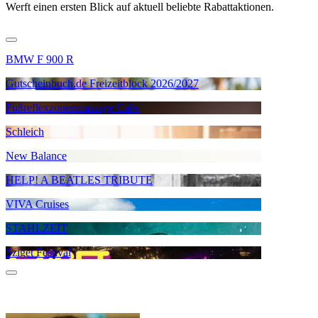
Werft einen ersten Blick auf aktuell beliebte Rabattaktionen.
BMW F 900 R
Gutscheinbuch.de Freizeitblock 2026/2027
Fußreflexzonenmassage Calw
Schleich
New Balance
HELP! A BEATLES TRIBUTE
VIVA Cruises
STAHLZEIT
Sziget Festival