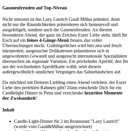
Gaumenfreuden auf Top-Niveau
Nicht umsonst ist das Lazy Laurich Gault Millau prämiert, denn
nicht nur die Räumlichkeiten präsentieren sich fantasievoll und
ausgeklügelt, sondern auch die Gaumenfreuden. An diesem
besonderen Abend, der ganz im Zeichen Eurer Liebe steht, dürft Ihr
Euch auf ein
feines 4-Gänge-Menü
freuen, das voller
Überraschungen steckt. Gutbürgerliches wird hier neu und frisch
interpretiert, ausgesuchte Delikatessen präsentieren sich in
ungewohntem Gewandt und ausgesucht internationale Spezialitäten
überraschen als regionale Variation. Ein prickelnder Aperitif, den Ihr
aus der wechselnden Aperitifkarte wählt, setzt diesem
außergewöhnlich sinnlichen Vergnügen das Sahnehäubchen auf.
Du möchtest mit Deinem Liebling einen Abend verleben, der Eurer
Liebe den perfekten Rahmen gibt? Dann entscheide Dich für ein
Candlelight Dinner in Pirna und verschenke
luxuriöse Momente
der Zweisamkeit
!
Inhalt
Candle-Light-Dinner für 2 im Restaurant "Lazy Laurich"
(wurde vom Gault&Millau ausgezeichnet)