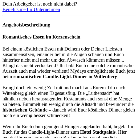
Dein Arbeitgeber ist noch nicht dabei?
Benefits.me für Unternehmen
Angebotsbeschreibung
Romantisches Essen im Kerzenschein
Bei einem köstlichen Essen mit Deinem oder Deiner Liebsten
zusammensitzen, einander tief in die Augen schauen und Euch
hinterher nicht mal mehr um den Abwasch kümmern müssen...
Klingt das nicht verlockend? Ihr habt Euch eine solche romantische
Auszeit auch mal wieder verdient! Mydays ermöglicht sie Euch jetzt
beim
romantischen Candle-Light-Dinner in Wittenberg
.
Bringt doch ein wenig Zeit mit und macht aus Eurem Trip nach
Wittenberg gleich einen Tagesausflug. Die „Lutherstadt“ hat
nämlich neben herausragenden Restaurants auch sonst eine Menge
zu bieten. Bummelt ein wenig durch die Altstadt und bewundert die
historischen Gebäude
– danach wird Euer köstliches Dinner gleich
noch ein wenig besser schmecken!
Wenn Ihr Euch dann genügend Hunger angelaufen habt, begebt Ihr
Euch für das Candle-Light-Dinner zum
Hotel Stadtpalais
. Hier
werdet Ihr vom aufmerksamen Restaurantpersonal herzlich