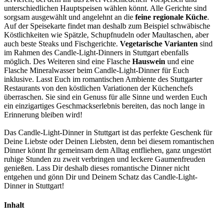
unterschiedlichen Hauptspeisen wählen könnt. Alle Gerichte sind
sorgsam ausgewählt und angelehnt an die
feine regionale Küche
.
Auf der Speisekarte findet man deshalb zum Beispiel schwäbische
Köstlichkeiten wie Spätzle, Schupfnudeln oder Maultaschen, aber
auch beste Steaks und Fischgerichte.
Vegetarische Varianten
sind
im Rahmen des Candle-Light-Dinners in Stuttgart ebenfalls
möglich. Des Weiteren sind eine Flasche
Hauswein
und eine
Flasche Mineralwasser beim Candle-Light-Dinner für Euch
inklusive. Lasst Euch im romantischen Ambiente des Stuttgarter
Restaurants von den köstlichen Variationen der Küchenchefs
überraschen. Sie sind ein Genuss für alle Sinne und werden Euch
ein einzigartiges Geschmackserlebnis bereiten, das noch lange in
Erinnerung bleiben wird!
Das Candle-Light-Dinner in Stuttgart ist das perfekte Geschenk für
Deine Liebste oder Deinen Liebsten, denn bei diesem romantischen
Dinner könnt Ihr gemeinsam dem Alltag entfliehen, ganz ungestört
ruhige Stunden zu zweit verbringen und leckere Gaumenfreuden
genießen. Lass Dir deshalb dieses romantische Dinner nicht
entgehen und gönn Dir und Deinem Schatz das Candle-Light-
Dinner in Stuttgart!
Inhalt