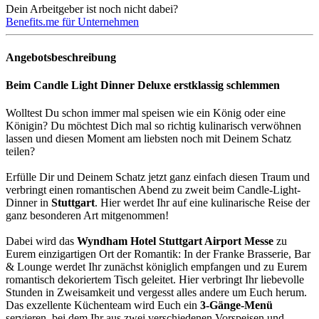
Dein Arbeitgeber ist noch nicht dabei?
Benefits.me für Unternehmen
Angebotsbeschreibung
Beim Candle Light Dinner Deluxe erstklassig schlemmen
Wolltest Du schon immer mal speisen wie ein König oder eine
Königin? Du möchtest Dich mal so richtig kulinarisch verwöhnen
lassen und diesen Moment am liebsten noch mit Deinem Schatz
teilen?
Erfülle Dir und Deinem Schatz jetzt ganz einfach diesen Traum und
verbringt einen romantischen Abend zu zweit beim Candle-Light-
Dinner in
Stuttgart
. Hier werdet Ihr auf eine kulinarische Reise der
ganz besonderen Art mitgenommen!
Dabei wird das
Wyndham Hotel Stuttgart Airport Messe
zu
Eurem einzigartigen Ort der Romantik: In der Franke Brasserie, Bar
& Lounge werdet Ihr zunächst königlich empfangen und zu Eurem
romantisch dekoriertem Tisch geleitet. Hier verbringt Ihr liebevolle
Stunden in Zweisamkeit und vergesst alles andere um Euch herum.
Das exzellente Küchenteam wird Euch ein
3-Gänge-Menü
servieren, bei dem Ihr aus zwei verschiedenen Vorspeisen und