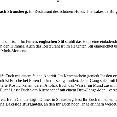
ach Strausberg
. Im Restaurant des schönen Hotels The Lakeside Bu
nd zu Tisch. Im
feinen, englischen Stil
strahlt das Haus eine einladen
 den Himmel. Auch das Restaurant ist im eleganten Stil eingerichtet u
ler Mmh-Momente.
 Euch mit einem feinen Aperitif. Im Kerzenschein genießt Ihr den er
omit ist Frische bei Euren Leckerbissen garantiert. Jeder Gang spielt
apierte Köstlichkeiten, deren Anblick Euch das Wasser im Mund zusam
rtet Euch! Lasst Euch vom Küchenchef mit einem Drei-Gänge-Menü verz
it. Beim Candle Light Dinner in Strausberg lasst Ihr Euch mit ein
he Lakeside Burghotels
, an den Ihr Euch noch lange erinnern werdet