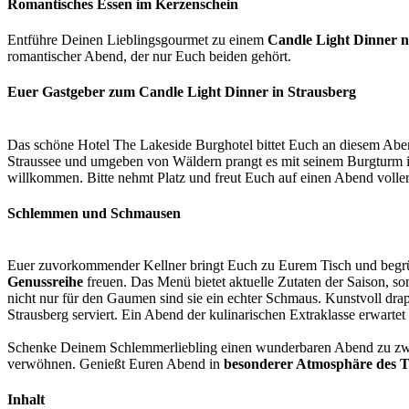
Romantisches Essen im Kerzenschein
Entführe Deinen Lieblingsgourmet zu einem
Candle Light Dinner n
romantischer Abend, der nur Euch beiden gehört.
Euer Gastgeber zum Candle Light Dinner in Strausberg
Das schöne Hotel The Lakeside Burghotel bittet Euch an diesem Abe
Straussee und umgeben von Wäldern prangt es mit seinem Burgturm in
willkommen. Bitte nehmt Platz und freut Euch auf einen Abend vol
Schlemmen und Schmausen
Euer zuvorkommender Kellner bringt Euch zu Eurem Tisch und begrüßt
Genussreihe
freuen. Das Menü bietet aktuelle Zutaten der Saison, s
nicht nur für den Gaumen sind sie ein echter Schmaus. Kunstvoll dr
Strausberg serviert. Ein Abend der kulinarischen Extraklasse erwa
Schenke Deinem Schlemmerliebling einen wunderbaren Abend zu zwe
verwöhnen. Genießt Euren Abend in
besonderer Atmosphäre des T
Inhalt