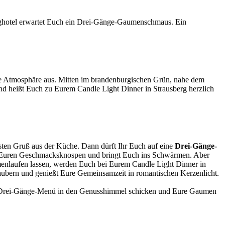
rghotel erwartet Euch ein Drei-Gänge-Gaumenschmaus. Ein
de Atmosphäre aus. Mitten im brandenburgischen Grün, nahe dem
nd heißt Euch zu Eurem Candle Light Dinner in Strausberg herzlich
sten Gruß aus der Küche. Dann dürft Ihr Euch auf eine
Drei-Gänge-
 mit Euren Geschmacksknospen und bringt Euch ins Schwärmen. Aber
menlaufen lassen, werden Euch bei Eurem Candle Light Dinner in
aubern und genießt Eure Gemeinsamzeit in romantischen Kerzenlicht.
em Drei-Gänge-Menü in den Genusshimmel schicken und Eure Gaumen
.